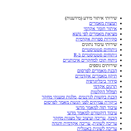
שירותי איתור מידע (מידענות)
תמצות מאמרים
איתור חומר אקדמי
מציאת מאמרים לפי נושא
סקירות ספרות אקדמית
שירותי עיבוד נתונים
ניתוחים סטטיסטיים
ניתוחים סטטיסטיים ב-R
ניתוח תוכן למחקרים איכותניים
שירותים נוספים
הכנת מאמרים לפרסום
תיקון מאמרים אקדמיים
סידור ביבליוגרפיה
תרגום אקדמי
תמלול הקלטות
הכנת בקשות לגרנטים, מלגות ומענקי מחקר
ביקורת עמיתים לפני הגשת מאמר לפרסום
עיבוד תזה למאמר מדעי
עיבוד דוקטורט למאמר מדעי
הכנה, עריכה ועיצוב של מצגות מחקר
עריכה לשונית, עריכה אקדמית והגהה
עריכה לשונית באנגלית