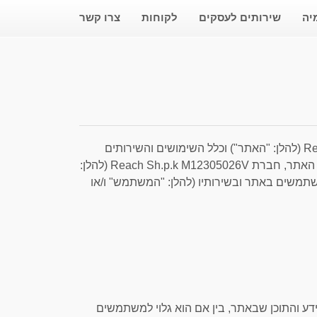
יה
שירותים לעסקים
לקוחות
צרו קשר
תנאי השירות בהסכם זה מסדירים את כלל השימושים באתר Researches.co.il (להלן: "האתר") וכלל השימושים והשירותים
הניתנים במסגרתו (להלן: "השירותים"). אלו מהווים הסכם מחייב בין מפעילת האתר, חברת Reach Sh.p.k M12305026V (להלן:
תמשים באתר ובשירותיו (להלן: "המשתמש" ו/או
ידע והתוכן שבאתר, בין אם הוא גלוי למשתמשים