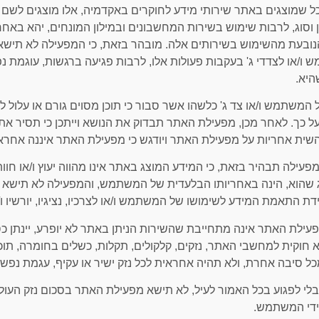
2 ככל שמוצגים באתר שירותי מידע לחוקרים באקדמיה, אלו מוצגים לש
 וסוג, לרבות שימוש בשירות המחשבונים ובמילון המונחים, יהא בא
ובעת מהשימוש בשירותים אלה. מובהר בזאת, כי המפעילה לא תישא באח
ו/או לצדדי ג' בעקבות פעולות אלו, לרבות פגיעה ברגשות, עוגמת נפ
היא.
2 על המשתמש ו/או צד ג' כלשהו אשר סבור כי תוכן מסוים גורם או עלול
ל כך. לאחר מכן, מפעילת האתר תבדוק את הנושא וייתכן כי תסיר את ה
שית אחריות על מפעילת האתר ויודגש כי מפעילת האתר איננה אחראית
2 המפעילה תבהיר בזאת, כי המידע המוצג באתר אינו מהווה יעוץ ו/או 
וג שהוא, הינה באחריותו הבלעדית של המשתמש, והמפעילה לא תי
ידת התאמת המידע לשימושו של המשתמש ו/או לצרכיו, נציגיו, יורשיו ו
2 מפעילת האתר אינה מתחייבת שהשירות הניתן באתר לא יופרע, יינתן כ
 חוקית למחשבי האתר, נזקים, קלקולים, תקלות, כשלים בחומרה, תוכנ
כל סיבה אחרת, ולא תהיה אחראית לכל נזק ישיר או עקיף, עגמת נפש 
2 מבלי לפגוע בכל האמור לעיל, לא תישא מפעילת האתר בסכום נזק העו
ידי המשתמש.