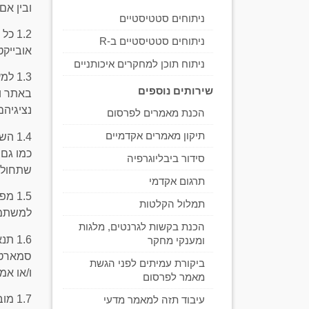
ובין אם 
ניתוחים סטטיסטיים
1.2 
ניתוחים סטטיסטיים ב-R
אובייקט
ניתוח תוכן למחקרים איכותניים
1.3 
שירותים נוספים
באתר ו/
נציגיהם
הכנת מאמרים לפרסום
תיקון מאמרים אקדמיים
1.4 
כמו גם
סידור ביבליוגרפיה
שתחולתם
תרגום אקדמי
1.5 
תמלול הקלטות
למשתמשי
הכנת בקשות לגרנטים, מלגות
1.6 
ומענקי מחקר
סמארטפו
ביקורת עמיתים לפני הגשת
ו/או אמ
מאמר לפרסום
1.7 
עיבוד תזה למאמר מדעי