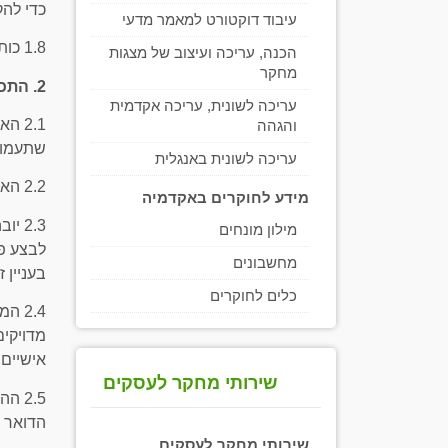
כדי להק
עיבוד דוקטורט למאמר מדעי
1.8 כותרות הפרקים מובאות לשם נוחות והתמצאות בלבד ולא ישמשו כפרשנות תנאי השימוש.
הכנה, עריכה ועיצוב של מצגות
מחקר
2. התכנים באתר, המידע המוצג בו והגבלת האחריות
עריכה לשונית, עריכה אקדמית
2.1 
והגהה
שתעמוד
עריכה לשונית באנגלית
2.2 האתר בכללותו, לרבות כל המידע המופיע בו והתוכנה העומדת בבסיסו מוצעים למשתמש כמו שהם ("As Is").
מידע לחוקרים באקדמיה
מילון מונחים
לבצע פע
מחשבונים
בעניין 
כלים לחוקרים
2.4 
מדויקים
אישיים 
שירותי מחקר לעסקים
2.5 
הדואר ה
שירותי מחקר לעסקים