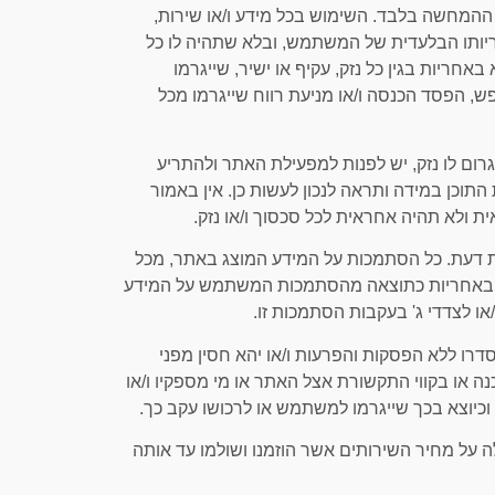
ם ההמחשה בלבד. השימוש בכל מידע ו/או שירות,
חריותו הבלעדית של המשתמש, ובלא שתהיה לו כל
ריות בגין כל נזק, עקיף או ישיר, שייגרמו
ש, הפסד הכנסה ו/או מניעת רווח שייגרמו מכל
 לגרום לו נזק, יש לפנות למפעילת האתר ולהתריע
תוכן במידה ותראה לנכון לעשות כן. אין באמור
 ולא תהיה אחראית לכל סכסוך ו/או נזק.
חוות דעת. כל הסתמכות על המידע המוצג באתר, מכל
שא באחריות כתוצאה מהסתמכות המשתמש על המידע
/או לצדדי ג' בעקבות הסתמכות זו.
סדרו ללא הפסקות והפרעות ו/או יהא חסין מפני
ה או בקווי התקשורת אצל האתר או מי מספקיו ו/או
וכיוצא בכך שייגרמו למשתמש או לרכושו עקב כך.
לה על מחיר השירותים אשר הוזמנו ושולמו עד אותה