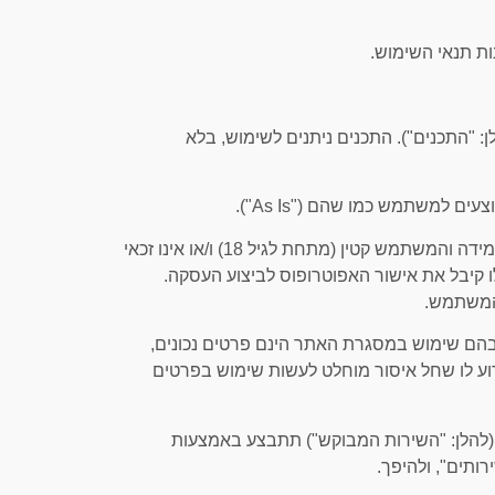
לן: "התכנים"). התכנים ניתנים לשימוש, בלא
2.3 יובהר, כי על המשתמש להיות כשיר לביצוע פעולות משפטיות מחייבות. במידה והמשתמש קטין (מתחת לגיל 18) ו/או אינו זכאי
 קיבל את אישור האפוטרופוס לביצוע העסקה.
ל המשתמש.
בהם שימוש במסגרת האתר הינם פרטים נכונים,
ידוע לו שחל איסור מוחלט לעשות שימוש בפרטים
(להלן: "השירות המבוקש") תתבצע באמצעות
ותים", ולהיפך.