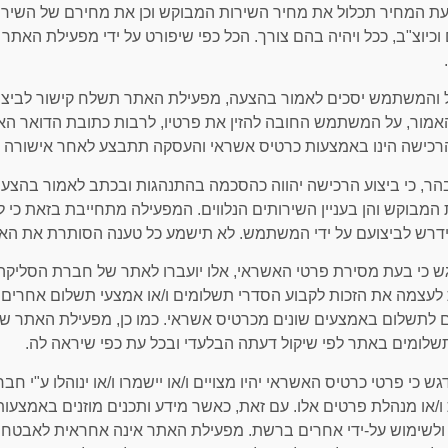
הצעת המחיר תכלול את מחיר השירות המבוקש וכן את מחירם של השירותי
 וכיוצ"ב, ככל ויהיה בהם צורך. הכל כפי שיפורט על ידי מפעילת הא
ככל והמשתמש יסכים לאמור בהצעה, מפעילת האתר תשלח קישור לבי
אמור, על המשתמש החובה להזין את פרטיו, לרבות כתובת הדואר האלק
הרכישה הינו באמצעות כרטיס אשראי והעסקה תתבצע לאחר אישורה 
מובהר, כי ביצוע הרכישה יהווה כהסכמה בהתנהגות ובכתב לאמור בהצעה ע
המבוקש והן בעניין השירותים הנלווים. המפעילה מתחייבת בזאת כי 
דרש לביצועם על ידי המשתמש. לא תישמע כל טענה הסותרת את האמ
יודגש כי בעת מסירת פרטי האשראי, אלו יועברו לאתר של חברת הסל
לעצמה את הזכות לקבוע הסדרי תשלומים ו/או אמצעי תשלום אחרים 
 לתשלום באמצעים שונים מכרטיס אשראי. כמו כן, מפעילת האתר שו
שלומים באתר לפי שיקול דעתה הבלעדי ובכל עת כפי שיראה לה.
2 יודגש כי פרטי כרטיס האשראי יהיו מצויים ו/או יישמרו ו/או ינוהלו 
ו/או מנהלת פרטים אלו. עם זאת, כאשר מידע ותכנים מוזנים באמצ
ולשימוש על-ידי אחרים ברשת. מפעילת האתר אינה אחראית לאבטחתם ו/