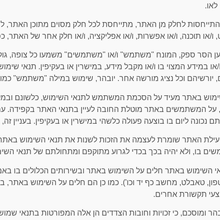
לאו.
כל התייחסות לחלק מן האתר, מתייחסת לכל חלק מסוים מתוכן האתר, לר
, ו/או תוכנה, ו/או אפשרות, ו/או אפליקציה, ו/או חלק אחר של האתר, 
למען הסר ספק, המונח "משתמש" ו/או "משתמשים" משמעו כל צופה, ג
או במידע המצוי בו ו/או מקבל מידע, במישרין או בעקיפין. תנאי שימוש
, יורשיהם וכל נציג מורשה אחר. יובהר, שימוש במילה "משתמש" כמ
השימוש באתר מעיד על הסכמת המשתמש לתנאי השימוש, כלשונם ובמל
, על המשתמשים באתר מוטלת החובה לעיין בתנאי האתר בקפידה. עם 
 נכונה ליום בו בוצעה פעולה כלשהי במישרין או בעקיפין. בעניין ז
מפעילת האתר שומרת לעצמה את הזכות לשנות את תנאי השימוש באת
ם בו, ולא יהיה בכך בכדי לגרוע מתוקפם ומתחולתם של תנאי השימו
תנאי השימוש באתר חלים על השימוש באתר ובשירותים הכלולים בו בא
ן, טאבלט, מחשב כף יד וכו'). כמו כן הם חלים על השימוש באתר, 
צעי תקשורת אחרים.
מובהר ומוסכם, כי זכויות וחובות הצדדים הן אלה המפורטות בתנאי שמו