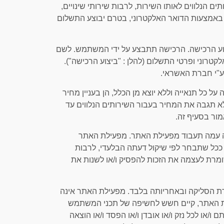
ם הנלווים לאותו השירות, לרבות שירותי שינויים,
תר באמצעות הדואר האלקטרוני, בטרם יבוצע התשלום
צוע הרכישה. הרכישה תתבצע על ידי המשתמש. לשם
טרוני ופרטי התשלום (להלן : "ביצוע הרכישה").
ע"י חברת האשראי.
ל כל תנאייה וללא יוצא מן הכלל, הן בעניין מחיר
לא תגבה את המחיר בעבור השירותים הנלווים עד
ור בסעיף זה.
יקה עמה תעבוד מפעילת האתר. מפעילת האתר
ככל שתבחר לפי שיקול דעתה הבלעדי, לרבות
מרת לעצמה את הזכות להפסיק ו/או לשנות את
ע"י חברת הסליקה ובאחריותה בלבד. מפעילת האתר אינה
עות האתר, קיים חשש לחשיפה של תכני המשתמש
או לכל נזק ו/או אובדן ו/או הפסד ו/או הוצאה