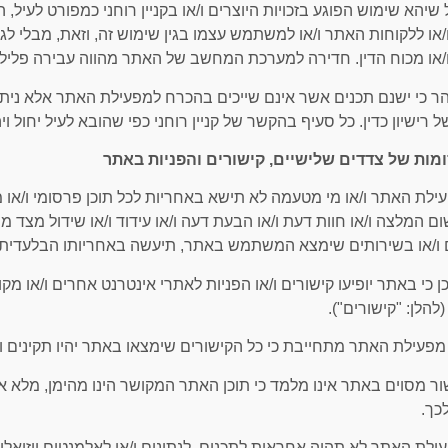
ככל שיהא שימוש הפוגע בזכויות היוצרים ו/או בקניין רוחני כמפורט ל
או ללקוחות האתר ו/או למשתמש עצמו בגין שימוש זה, וזאת, מבלי 
או מכוח הדין. חדירה למערכת המחשב של האתר מהווה עבירה פלילית
יובהר כי ישנם תכנים אשר אינם שייכים בהכרח למפעילת האתר אלא 
 רישיון כדין. כל סעיף בהקשר של קניין רוחני כפי שהובא לעיל יחול וי
מפעילת האתר ו/או מי מטעמה לא תישא באחריות לכל תוכן פרסומי ו
ום המלצה ו/או חוות דעת ו/או הבעת דעה ו/או עידוד ו/או שידול מצ
 ו/או בשירותים שימצא המשתמש באתר, תיעשה באחריותו הבלעדי
ייתכן כי באתר יופיעו קישורים ו/או הפניות לאתרי אינטרנט אחרים ו/או מקו
להלן: "קישורים").
קישור מסוים באתר אינו מלמד כי תוכן האתר המקושר הינו מהימן, מלא
כך.
מפעילת האתר לא תהיה אחראית לתכנים, לנתונים ו/או לאלמנטים ויזואל