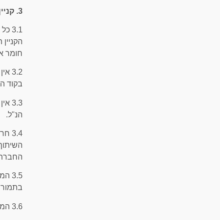
3. קניין רוחני באתר
3.1 
הקניין 
חומר אח
3.2 
בקוד הא
3.3 
הנ"ל.
השיתוף 
החברתיו
3.5 
בתמורה
3.6 המשתמש מתחייב שלא לעשות כל פעולה, בין במישרין ובין בעקיפין, העלולה לפגוע בזכויות הקניין.