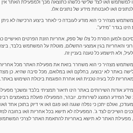
 למשתמש ו/או לצד שלישי כלשהו כתוצאה מכך ולמפעילת האתר אין ולא
נתונים ו/או לאבטחת מידע של נתונים אלו.
2 המשתמש מצהיר כי הוא מודע לעובדה כי לאחר ביצוע הרכישה לא ניתן
הינו בגדר "מידע".
2 לסיכום ולמען הסרת כל צלו של ספק, אחריות הזנת הפרטים האישיים 
וני והאחריות בגין אמצעי התשלום, מוטלת על המשתמש בלבד, ביצ
עיל, ולא תישמע כל טענה בעניין זה.
2 המשתמש מצהיר כי הוא משחרר בזאת את מפעילת האתר מכל אחריות, 
לישה באתר לא יבוצעו, בחלקם ו/או במלואם, מכל סיבה שהיא. כן 
אחריות לכל בעיה טכנית ו/או אחרת הפוגמת ביכולת השימוש באתר.
2. המידע אודות השירותים באתר הינו תיאור תמציתי בלבד ומשכך מפ
של המידע המוצג לשירותים. יובהר, המפעילה פועלת במאמצים רבים
מעודכן, ואולם יתכן כי נפלה שגגה ו/או פגם ו/או אי דיוק בתוכן אחד ו/
ים השייכים לצד ג'. המפעילה לא תישא בכל אחריות ו/או בחובה לנזק
, מפעילת האתר לא תישא באחריות להתאמת האתר לצרכי המשתמש, 