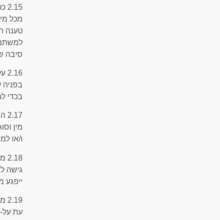
.15
מכל מין
טענה הנ
למשתמש 
סיבה ש
.16
בפניה ע
בכדי לה
.17
מין וס
ו/או למ
.18
גישה לא
ייפגע מ
.19
עת על-