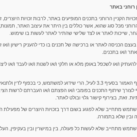
כל זכויות הקניין הרוחני בתכנים המופיעים באתר, לרבות זכויות היוצרים
הרוחני מכל סוג שהוא, אשר כוללים בין היתר את עיצוב האתר, תמונות,
ר, שייכות לאתר או לצד שלישי שהתיר לאתר לעשות בו שימוש.
אין בעצם הכניסה לאתר או ברכישה של תכנים בו כדי להעניק רישיון ו/א
תר ו/או בתכנים.
אין להעתיק ו/או לשכפל באופן מלא או חלקי ו/או לשנות ו/או לעבד ו/או לי
3.4 חרף האמור בסעיף 3.3 לעיל, הרי שידוע למשתמש, כי בכפו
לצורך שיתוף התכנים בפומבי ו/או הפצתם ו/או העברתם לרשות הצי
ת. זאת, בצירוף קישור גלוי ובולט לאתר.
המשתמש מתחייב שלא לפגוע בשום דרך בזכויות היוצרים של מפעילת האתר
 ובין שלא בתמורה.