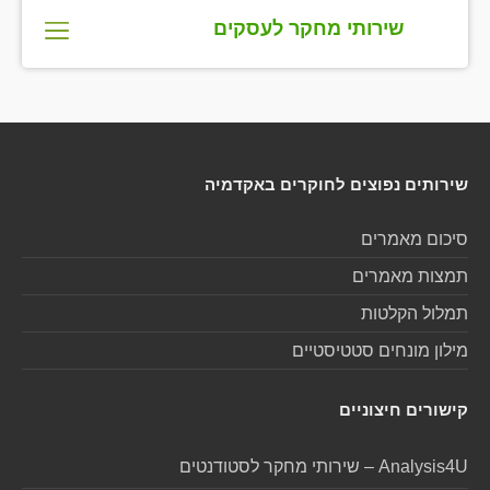
שירותי מחקר לעסקים
ייעוץ וליווי עסקי
מחקרי שוק וסקרי שוק
פרסום ושיווק
ייעוץ עסקי
הערכת שווי חברות
אבחון ארגוני
תרגום שיווקי
הערכת שווי חברו
שירותי מחקר לעסק
מידענות עסקי
בדיקות כדאי
תוכניות עסק
כתיבה שיווק
שדרוג תוכן באתרי 
בניית אתרי אי
כתיבת מאמרים
שירותים נפוצים לחוקרים באקדמיה
סיכום מאמרים
תמצות מאמרים
תמלול הקלטות
מילון מונחים סטטיסטיים
קישורים חיצוניים
Analysis4U – שירותי מחקר לסטודנטים