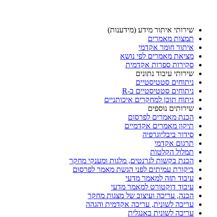
שירותי איתור מידע (מידענות)
תמצות מאמרים
איתור חומר אקדמי
מציאת מאמרים לפי נושא
סקירות ספרות אקדמית
שירותי עיבוד נתונים
ניתוחים סטטיסטיים
ניתוחים סטטיסטיים ב-R
ניתוח תוכן למחקרים איכותניים
שירותים נוספים
הכנת מאמרים לפרסום
תיקון מאמרים אקדמיים
סידור ביבליוגרפיה
תרגום אקדמי
תמלול הקלטות
הכנת בקשות לגרנטים, מלגות ומענקי מחקר
ביקורת עמיתים לפני הגשת מאמר לפרסום
עיבוד תזה למאמר מדעי
עיבוד דוקטורט למאמר מדעי
הכנה, עריכה ועיצוב של מצגות מחקר
עריכה לשונית, עריכה אקדמית והגהה
עריכה לשונית באנגלית